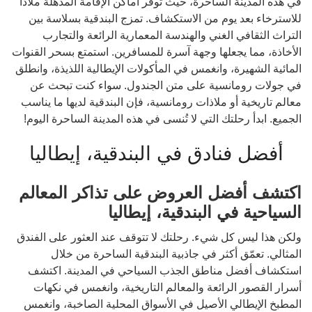
في هذه المدينة الساحرة، حيث توفر أماكن الإقامة المذهلة ملاذاً
للاسترخاء بعد يوم من الاستكشاف. تمزج البندقية بسلاسة بين
التراث الثقافي الغني والهندسة المعمارية الرائعة والتجارب
الأخاذة، مما يجعلها وجهة آسرة للمسافرين. استمتع بسحر القنوات
المائية الشهيرة، وانغمس في المأكولات الإيطالية اللذيذة، وانطلق
في جولات رومانسية على متن الجندول. سواء كنت تبحث عن
معالم تاريخية أو ملاذات رومانسية، فإن البندقية لديها ما يناسب
الجميع. ابدأ رحلتك التي لا تُنسى في هذه المدينة الساحرة اليوم!
أفضل فنادق في البندقية، إيطاليا
اكتشف أفضل العروض على تذاكر المعالم
السياحية في البندقية، إيطاليا
ولكن هذا ليس كل شيء. رحلتك لا تتوقف عند العثور على الفندق
المثالي. تعمّق أكثر في جاذبية البندقية الساحرة من خلال
استكشاف أفضل مناطق الجذب السياحي في المدينة. اكتشف
أسرار القصور الرائعة والمعالم التاريخية، وانغمس في نكهات
المطبخ الإيطالي الأصيل في الأسواق المحلية الصاخبة، وانغمس