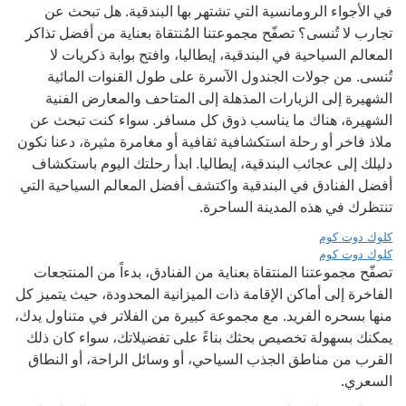
في الأجواء الرومانسية التي تشتهر بها البندقية. هل تبحث عن
تجارب لا تُنسى؟ تصفّح مجموعتنا المُنتقاة بعناية من أفضل تذاكر
المعالم السياحية في البندقية، إيطاليا، وافتح بوابة ذكريات لا
تُنسى. من جولات الجندول الآسرة على طول القنوات المائية
الشهيرة إلى الزيارات المذهلة إلى المتاحف والمعارض الفنية
الشهيرة، هناك ما يناسب ذوق كل مسافر. سواء كنت تبحث عن
ملاذ فاخر أو رحلة استكشافية ثقافية أو مغامرة مثيرة، دعنا نكون
دليلك إلى عجائب البندقية، إيطاليا. ابدأ رحلتك اليوم باستكشاف
أفضل الفنادق في البندقية واكتشف أفضل المعالم السياحية التي
تنتظرك في هذه المدينة الساحرة.
كلوك دوت كوم
كلوك دوت كوم
تصفّح مجموعتنا المنتقاة بعناية من الفنادق، بدءاً من المنتجعات
الفاخرة إلى أماكن الإقامة ذات الميزانية المحدودة، حيث يتميز كل
منها بسحره الفريد. مع مجموعة كبيرة من الفلاتر في متناول يدك،
يمكنك بسهولة تخصيص بحثك بناءً على تفضيلاتك، سواء كان ذلك
القرب من مناطق الجذب السياحي، أو وسائل الراحة، أو النطاق
السعري.