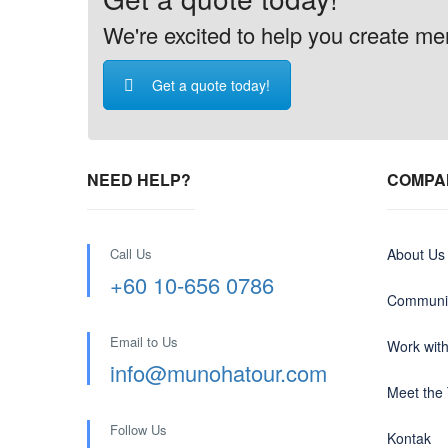
We're excited to help you create memo
Get a quote today!
NEED HELP?
COMPA
Call Us
About Us
+60 10-656 0786
Communit
Email to Us
Work wit
info@munohatour.com
Meet the
Follow Us
Kontak