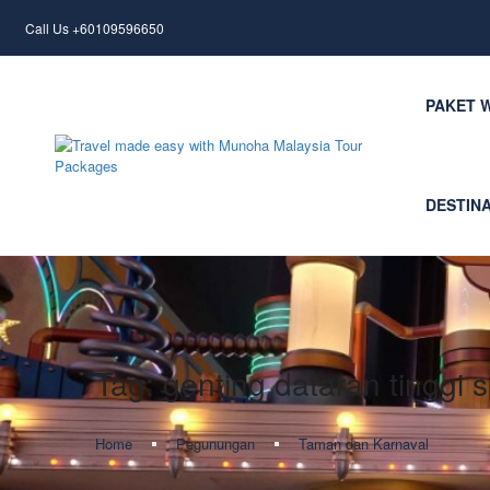
Call Us +60109596650
PAKET 
DESTIN
Tag:
genting dataran tinggi
Home
Pegunungan
Taman dan Karnaval