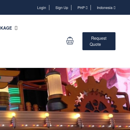
Login
Login
Sign Up
PHP
Indonesia
CKAGE
Request
Quote