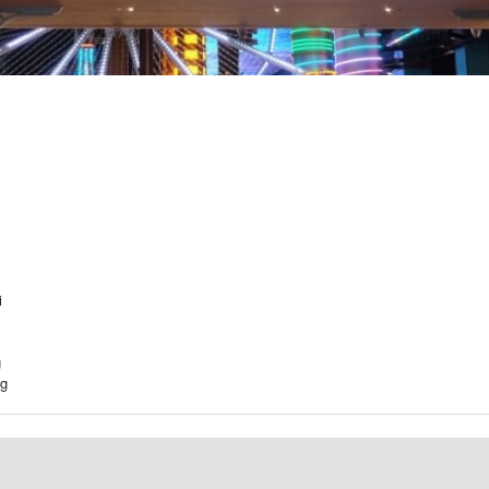
i
g
ng