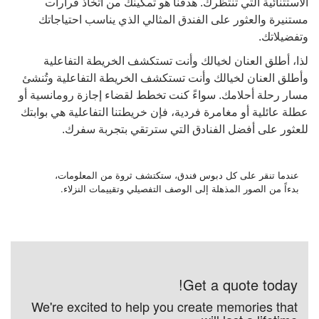
الاستثنائية التي تنتظرك. هدفنا هو تمكينك من اتخاذ قرارات
مستنيرة والعثور على الفندق المثالي الذي يناسب احتياجاتك
وتفضيلاتك.
لذا، أطلق العنان لخيالك وأنت تستكشف الخريطة التفاعلية
وأطلق العنان لخيالك وأنت تستكشف الخريطة التفاعلية وتُنشئ
مسار رحلة أحلامك. سواءً كنت تخطط لقضاء إجازة رومانسية أو
عطلة عائلية أو مغامرة فردية، فإن خريطتنا التفاعلية هي بوابتك
للعثور على أفضل الفنادق التي سترتقي بتجربة سفرك.
عندما تنقر على كل دبوس فندق، ستكتشف ثروة من المعلومات،
بدءاً من الصور المذهلة إلى الوصف التفصيلي وتقييمات النزلاء.
Get a quote today!
We're excited to help you create memories that