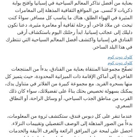
بعناية من أفضل تذاكر المعالم السياحية في إسبانيا وافتح بوابة
ذكريات لا تُنسى. من المواقع الثقافية المذهلة إلى المغامرات
المثيرة في الهواء الطلق، هناك ما يناسب كل مسافر. سواءً كنت
تبحث عن ملاذ فاخر، أو رحلة ثقافية أو مغامرة مثيرة، دعنا نكون
دليلك إلى عجائب إسبانيا. ابدأ رحلتك اليوم باستكشاف أرقى
الفنادق في إسبانيا واكتشف أفضل المعالم السياحية التي تنتظرك
في هذا البلد الساحر.
كلوك دوت كوم
كلوك دوت كوم
تصفّح مجموعتنا المنتقاة بعناية من الفنادق، بدءاً من المنتجعات
الفاخرة إلى أماكن الإقامة ذات الميزانية المحدودة، حيث يتميز كل
منها بسحره الفريد. مع مجموعة كبيرة من الفلاتر في متناول يدك،
يمكنك بسهولة تخصيص بحثك بناءً على تفضيلاتك، سواء كان ذلك
القرب من مناطق الجذب السياحي، أو وسائل الراحة، أو النطاق
السعري.
عندما تنقر على كل دبوس فندق، ستكتشف ثروة من المعلومات،
بدءاً من الصور المذهلة إلى الوصف التفصيلي وتقييمات النزلاء.
احصل على لمحة عن المرافق الرائعة والغرف الأنيقة والخدمات