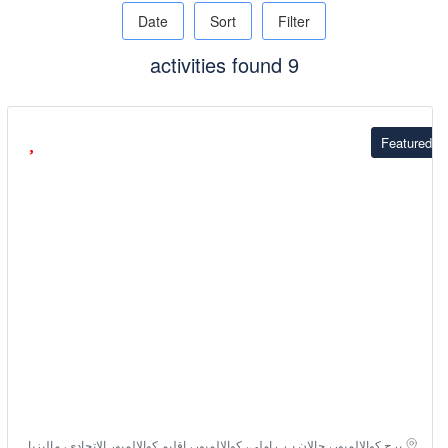
Date
Sort
Filter
9 activities found
Featured
برج كوالالمبور، جالان ب. راملي، كوالالمبور، إقليم كوالالمبور الاتحادي، ماليزيا