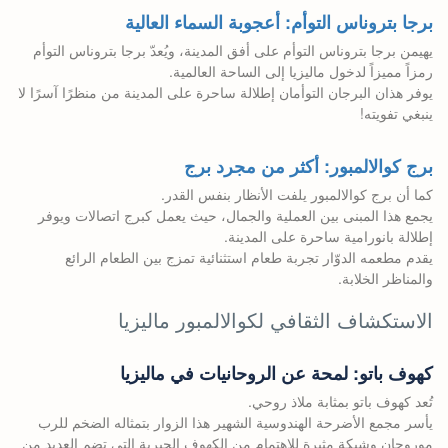
برجا بتروناس التوأم: أعجوبة السماء العالية
يهيمن برجا بتروناس التوأم على أفق المدينة، ويُعدّ برجا بتروناس التوأم
رمزاً مميزاً لدخول ماليزيا إلى الساحة العالمية.
يوفر هذان البرجان التوأمان إطلالة ساحرة على المدينة من منظرًا آسرًا لا
ينبغي تفويته!
برج كوالالمبور: أكثر من مجرد برج
كما أن برج كوالالمبور يلفت الأنظار بنفس القدر.
يجمع هذا المبنى بين العملية والجمال، حيث يعمل كبرج اتصالات ويوفر
إطلالة بانورامية ساحرة على المدينة.
يقدم مطعمه الدوّار تجربة طعام استثنائية تمزج بين الطعام الرائع
والمناظر الخلابة.
الاستكشاف الثقافي لكوالالمبور ماليزيا
كهوف باتو: لمحة عن الروحانيات في ماليزيا
تُعد كهوف باتو بمثابة ملاذ روحي.
يأسر مجمع الأضرحة الهندوسية الشهير هذا الزوار بتمثاله الضخم للرب
موروجان وشبكة مثيرة للاهتمام من الكهوف الجيرية التي تضم العديد من