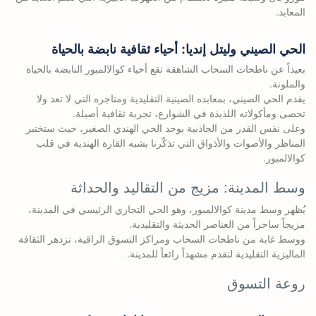
المعابد.
الحي الصيني وليتل إنديا: أحياء ثقافية نابضة بالحياة
بعيداً عن ناطحات السحاب الشاهقة تقع أحياء كوالالمبور النابضة بالحياة
والملونة.
يقدم الحي الصيني، بمعابده الصينية التقليدية ومتاجره التي لا تعد ولا
تحصى ومأكولاته اللذيذة في الشوارع، تجربة ثقافية أصيلة.
وعلى نفس القدر من الجاذبية يوجد الحي الهندي الصغير، حيث ستختبر
المناظر والأصوات والأذواق التي تذكّرنا بشبه القارة الهندية في قلب
كوالالمبور.
وسط المدينة: مزيج من التقاليد والحداثة
يُظهر وسط مدينة كوالالمبور، وهو الحي التجاري الرئيسي في المدينة،
مزيجاً ساحراً من العناصر الحديثة والتقليدية.
ووسط غابة من ناطحات السحاب ومراكز التسوق الراقية، تزدهر الثقافة
الماليزية التقليدية لتقدم مشهداً رائعاً للمدينة.
روعة التسوق