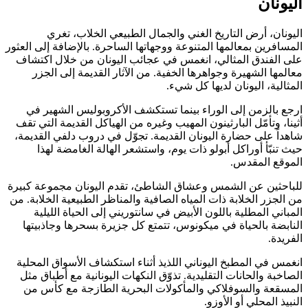
اليونان
اليونان، أرض التاريخ الغني والجمال الطبيعي الخلاب، تغري
المسافرين بمعالمها المتنوعة ووجهاتها الساحرة. بالإضافة إلى العثور
على الفندق المثالي، انغمس في عجائب اليونان من خلال اكتشاف
معالمها الشهيرة وجواهرها الخفية. من الآثار القديمة إلى الجزر
المثالية، اليونان لديها كل شيء.
ارجع بالزمن إلى الوراء بينما تستكشف الأكروبوليس الشهير في
أثينا، وتأمّل البارثينون المهيب وغيره من الهياكل القديمة التي تقف
شاهداً على حضارة اليونان القديمة. تجوّل في دروب دلفي القديمة،
حيث تنبّأ أوراكل أبولو ذات يوم، واستشعر الهالة الغامضة لهذا
الموقع المقدس.
للباحثين عن الشمس وعشاق الشاطئ، تقدم اليونان مجموعة كبيرة
من الجزر الخلابة ذات المياه الصافية والمناظر الطبيعية الخلابة. من
المباني المطلية باللون الأبيض في سانتوريني إلى الحياة الليلية
النابضة بالحياة في ميكونوس، تتمتع كل جزيرة بسحرها وجاذبيتها
الفريدة.
انغمس في المطبخ اليوناني اللذيذ أثناء استكشاف الأسواق المحلية
الصاخبة والحانات التقليدية. تذوّق النكهات اليونانية مع أطباق مثل
المسقعة والسوفلاكي والمأكولات البحرية الطازجة مع كأس من
النبيذ المحلي أو الأوزو.