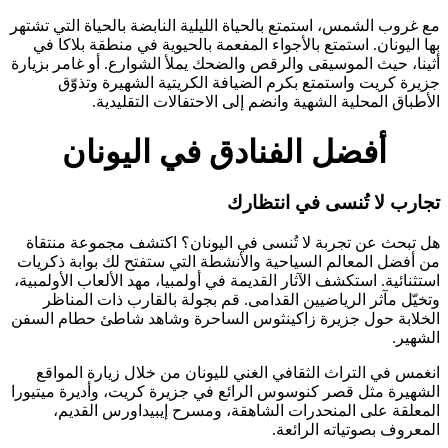
مع غروب الشمس، استمتع بالحياة الليلية النابضة بالحياة التي تشتهر
بها اليونان. استمتع بالأجواء المفعمة بالحيوية في منطقة بلاكا في
أثينا، حيث الموسيقى والرقص والضحك يملأ الشوارع. أو غامر بزيارة
جزيرة كريت واستمتع بكرم الضيافة الكريتية الشهيرة وتذوّق
الأطباق المحلية الشهية وانضم إلى الاحتفالات التقليدية.
أفضل الفنادق في اليونان
تجارب لا تُنسى في انتظارك
هل تبحث عن تجربة لا تُنسى في اليونان؟ اكتشف مجموعة منتقاة
من أفضل المعالم السياحية والأنشطة التي ستفتح لك بوابة ذكريات
استثنائية. استكشف الآثار القديمة في أولمبيا، مهد الألعاب الأولمبية،
وتخيّل مآثر الرياضيين القدامى. قم بجولة بالقارب ذات المناظر
الخلابة حول جزيرة زاكينثوس الساحرة وشاهد شاطئ حطام السفن
الشهير.
انغمس في التراث الثقافي الغني لليونان من خلال زيارة المواقع
الشهيرة مثل قصر كنوسوس الرائع في جزيرة كريت، وأديرة ميتيورا
المعلقة على المنحدرات الشاهقة، ومسرح إيبيداورس القديم،
المعروف بصوتياته الرائعة.