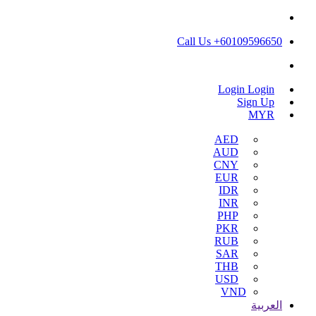
Call Us +60109596650
Login
Login
Sign Up
MYR
AED
AUD
CNY
EUR
IDR
INR
PHP
PKR
RUB
SAR
THB
USD
VND
العربية