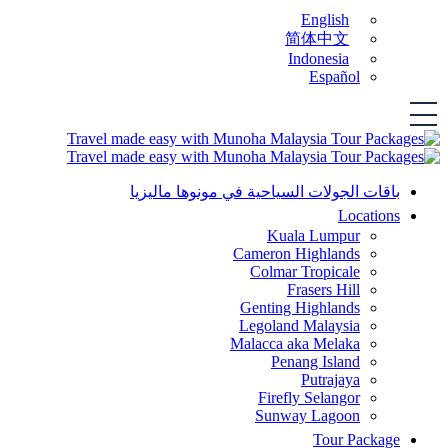
English
简体中文
Indonesia
Español
باقات الجولات السياحية في مونوها ماليزيا
Locations
Kuala Lumpur
Cameron Highlands
Colmar Tropicale
Frasers Hill
Genting Highlands
Legoland Malaysia
Malacca aka Melaka
Penang Island
Putrajaya
Firefly Selangor
Sunway Lagoon
Tour Package