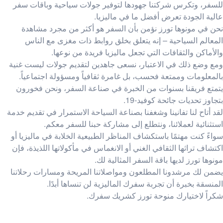
للسفر، وتكرس شركتنا جهودها لتوفير جولات سياحية وباقات سفر
عالية الجودة تعرض أفضل ما في ماليزيا.
نحن في مونوها تورز نؤمن بأن السفر هو أكثر من مجرد مشاهدة
المعالم السياحية – إنه يتعلق بخلق روابط ذات مغزى مع الناس
والأماكن والثقافات التي تجعل ماليزيا فريدة من نوعها.
ومع وضع ذلك في الاعتبار، نسعى جاهدين لتقديم جولات ليست غنية
بالمعلومات وممتعة فحسب، بل غامرة ثقافياً ومسؤولة اجتماعياً.
يتمتع فريقنا بسنوات من الخبرة في صناعة السفر، ونحن فخورون
بتجاوز تحديات جائحة كوفيد-19.
لقد أتاح لنا تفانينا وشغفنا بصناعة السياحة الاستمرار في تقديم خدمة
استثنائية لعملائنا، ونتطلع إلى مشاركة حبنا للسفر معكم.
سواءً كنت مهتمًا باستكشاف المناظر الطبيعية الخلابة في ماليزيا أو
اكتشاف تراثها الثقافي الغني أو الانغماس في مأكولاتها اللذيذة، فإن
مونوها تورز لديها باقة السفر المثالية لك.
يضمن لك مرشدونا المطلعون ومواصلاتنا المريحة ومسارات رحلاتنا
المنسقة بخبرة أن تجربة سفرك الماليزية لن تنساها أبدًا.
شكراً لاختيارك منوحة تورز كشريك سفرك.