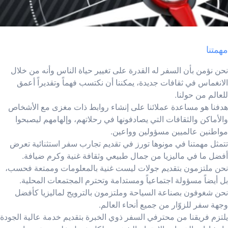
مهمتنا
نحن نؤمن بأن السفر له القدرة على تغيير حياة الناس وأنه من خلال
الانغماس في ثقافات جديدة، يمكننا أن نكتسب فهماً وتقديراً أعمق
للعالم من حولنا.
هدفنا هو مساعدة عملائنا على إنشاء روابط ذات مغزى مع الأشخاص
والأماكن والثقافات التي يصادفونها في رحلاتهم، وإلهامهم ليصبحوا
مواطنين عالميين مسؤولين وواعين.
تتمثل مهمتنا في مونوها تورز في تقديم تجارب سفر استثنائية تعرض
أفضل ما في ماليزيا من جمال طبيعي وثقافة غنية وكرم ضيافة.
نحن ملتزمون بتقديم جولات ليست غنية بالمعلومات وممتعة فحسب،
بل أيضاً مسؤولة اجتماعياً ومستدامة وتحترم المجتمعات المحلية.
نحن شغوفون بصناعة السياحة وملتزمون بالترويج لماليزيا كأفضل
وجهة سفر للزوّار من جميع أنحاء العالم.
يلتزم فريقنا من محترفي السفر ذوي الخبرة بتقديم خدمة عالية الجودة