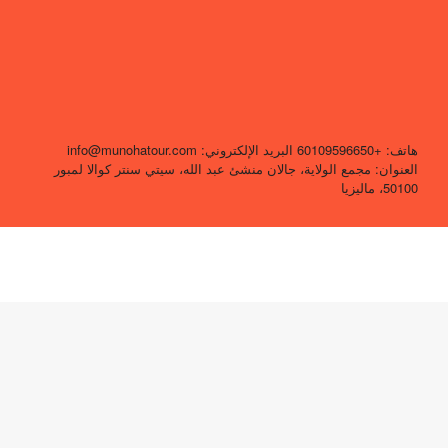
هاتف: +60109596650 البريد الإلكتروني: info@munohatour.com
العنوان: مجمع الولاية، جالان منشئ عبد الله، سيتي سنتر كوالا لمبور
50100، ماليزيا