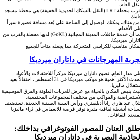
نقل العام.
أقرب محطة LRT (النقل بالسكك الحديدية الخفيفة) هي محطة مسجد
امك.
من هناك، يمكنك الوصول إلى الساحة على بُعد مسافة قصيرة سيراً
ى الأقدام.
كما أن خدمة حافلات المدينة المجانية (GoKL) لديها محطة بالقرب من
تاران ميرديكا.
مكان مناسب للكراسي المتحركة مما يجعله متاحاً للجميع.
جربة المهرجانات في داتاران ميرديكا
ى مدار العام، تصبح داتاران ميرديكا مركزاً للاحتفالات والأعياد.
الحدث الأكثر أهمية هو موكب ميرديكا في 31 أغسطس، احتفالاً بعيد
تقلال ماليزيا.
يث ينبض المكان بالحياة مع عرض للعربات الملونة والفرق الموسيقية
لاستعراضية والمواكب من مختلف المجموعات المجتمعية.
لال عيد هاري رايا أديلفيتري ورأس السنة الصينية الجديدة، تستضيف
لساحة أنشطة ثقافية مثيرة توفر فرصة للانغماس في ثراء ماليزيا
متعدد الثقافات.
طلق العنان للمصور الفوتوغرافي بداخلك:
لجاذبية البصرية في داتاران ميرديكا