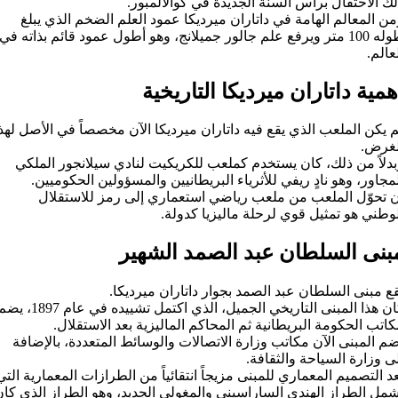
ك الاحتفال برأس السنة الجديدة في كوالالمبور.
ن المعالم الهامة في داتاران ميرديكا عمود العلم الضخم الذي يبلغ
طوله 100 متر ويرفع علم جالور جميلانج، وهو أطول عمود قائم بذاته في
عالم.
همية داتاران ميرديكا التاريخية
 يكن الملعب الذي يقع فيه داتاران ميرديكا الآن مخصصاً في الأصل لهذ
لغرض.
بدلاً من ذلك، كان يستخدم كملعب للكريكيت لنادي سيلانجور الملكي
مجاور، وهو نادٍ ريفي للأثرياء البريطانيين والمسؤولين الحكوميين.
ن تحوّل الملعب من ملعب رياضي استعماري إلى رمز للاستقلال
وطني هو تمثيل قوي لرحلة ماليزيا كدولة.
بنى السلطان عبد الصمد الشهير
ع مبنى السلطان عبد الصمد بجوار داتاران ميرديكا.
كان هذا المبنى التاريخي الجميل، الذي اكتمل تشييده في عام 1897
اتب الحكومة البريطانية ثم المحاكم الماليزية بعد الاستقلال.
م المبنى الآن مكاتب وزارة الاتصالات والوسائط المتعددة، بالإضافة
ى وزارة السياحة والثقافة.
عد التصميم المعماري للمبنى مزيجاً انتقائياً من الطرازات المعمارية التي
شمل الطراز الهندي الساراسيني والمغولي الجديد، وهو الطراز الذي كا