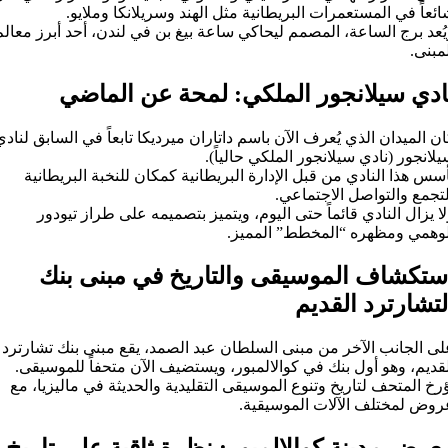
ئعاً في المستعمرات البريطانية مثل الهند وسريلانكا وملايو.
ُعد برج الساعة، المصمم ليحاكي ساعة بيغ بن في لندن، أحد أبرز معالم
مبنى.
ادي سيلانجور الملكي: لمحة عن الماضي
ن الميدان الذي يُعرف الآن باسم داتاران ميرديكا تابعاً في السابق لنادي
لانجور (نادي سيلانجور الملكي حالياً).
سس هذا النادي من قبل الإدارة البريطانية كمكان للنخبة البريطانية
تجمع والتواصل الاجتماعي.
ا يزال النادي قائماً حتى اليوم، ويتميز بتصميمه على طراز تيودور
لوهمي ومظهره “المخطط” المميز.
ستكشاف الموسيقى والتاريخ في مبنى بنك
لتشارترد القديم
لى الجانب الآخر من مبنى السلطان عبد الصمد، يقع مبنى بنك تشارترد
قديم، وهو أول بنك في كوالالمبور، ويستضيف الآن متحفاً للموسيقى.
رخ المتحف لتاريخ وتنوع الموسيقى التقليدية والحديثة في ماليزيا، مع
روض لمختلف الآلات الموسيقية.
عرض مدينة كوالالمبور: نظرة ثاقبة على تاريخ