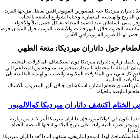
عدّ داتاران ميرديكا جنة للمصورين الفوتوغرافيين بفضل مزيجها الفريد
 التاريخ والهندسة المعمارية وحياة الشوارع النابضة بالحياة.
فر مبنى السلطان عبد الصمد المضاء بشكل جميل ليلاً والأجواء
مفعمة بالحيوية خلال المهرجانات والأنشطة اليومية حول الميدان فرصاً
 حصر لها للتصوير الفوتوغرافي الآسر.
لطعام حول داتاران ميرديكا: متعة الطهي
 تكتمل زيارة داتاران ميرديكا دون استكشاف المأكولات المحلية.
متلئ المنطقة المحيطة بالميدان بمجموعة متنوعة من المطاعم التي
دم كل شيء من المأكولات الملايوية والصينية والهندية التقليدية إلى
مأكولات العالمية.
مكن لعشاق طعام الشارع استكشاف جالان ألور المعروف بأكشاك
طعام النابضة بالحياة.
ي الختام اكتشف داتاران ميرديكا كوالالمبور
دما تكون في كوالالمبور، فإن داتاران ميرديكا أمر لا بد من زيارته.
و يوفر نظرة ثاقبة رائعة على تاريخ البلاد وثقافتها النابضة بالحياة
شعبها.
ناء استكشافك لهذا الموقع التاريخي، ستفهم لماذا تُعد داتاران ميرديكا