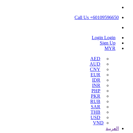
Call Us +60109596650
Login
Login
Sign Up
MYR
AED
AUD
CNY
EUR
IDR
INR
PHP
PKR
RUB
SAR
THB
USD
VND
العربية