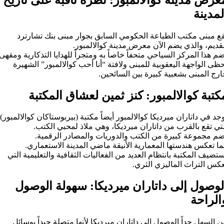
لمدينة
قع مبنى مكتب الطباعة الحكومي السابق بجوار مبنى بنك تشارترد
قديم، والذي يضم الآن معرض مدينة كوالالمبور.
م هذا المركز السياحي متحفاً خاصاً به ومتجراً للهدايا التذكارية ومقهى.
ظى الواجهة اليعقوبية للمبنى ولافتة “أنا أحب كوالالمبور” الشهيرة
رج المبنى بشعبية كبيرة بين السائحين.
كتبة كوالالمبور: كنز ثمين لعشاق المكتبة
جد في داتاران ميرديكا كوالالمبور أيضاً مكتبة (بيربوستاكان كوالالمبور)،
تي تقع بالقرب من داتاران ميرديكا، وهي ملاذ لمحبي الكتب.
ضم مجموعة كبيرة من الكتب والدوريات والمصادر الرقمية.
ا تعكس هندستها المعمارية الأنيقة ماضي المدينة الاستعماري.
تضيف المكتبة بانتظام العديد من الفعاليات الثقافية والتعليمية التي
عكس التراث الماليزي الثري.
لوصول إلى داتاران ميرديكا: سهولة الوصول
الراحة
 السهل جداً الوصول إلى داتاران ميرديكا لأنها متصلة جيداً بوسائل