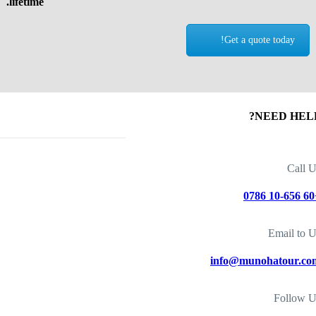
lifetime.
Get a quote today!
NEED HELP
Call 
+60
Email to 
info@munohatour.co
Follow U