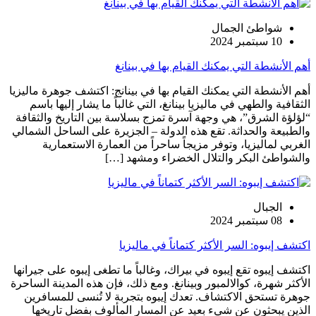
شواطئ الجمال
10 سبتمبر 2024
أهم الأنشطة التي يمكنك القيام بها في بينانغ
أهم الأنشطة التي يمكنك القيام بها في بينانج: اكتشف جوهرة ماليزيا
الثقافية والطهي في ماليزيا بينانغ، التي غالباً ما يشار إليها باسم
“لؤلؤة الشرق”، هي وجهة آسرة تمزج بسلاسة بين التاريخ والثقافة
والطبيعة والحداثة. تقع هذه الدولة – الجزيرة على الساحل الشمالي
الغربي لماليزيا، وتوفر مزيجاً ساحراً من العمارة الاستعمارية
والشواطئ البكر والتلال الخضراء ومشهد […]
الجبال
08 سبتمبر 2024
اكتشف إيبوه: السر الأكثر كتماناً في ماليزيا
اكتشف إيبوه تقع إيبوه في بيراك، وغالباً ما تطغى إيبوه على جيرانها
الأكثر شهرة، كوالالمبور وبينانغ. ومع ذلك، فإن هذه المدينة الساحرة
جوهرة تستحق الاكتشاف. تعدك إيبوه بتجربة لا تُنسى للمسافرين
الذين يبحثون عن شيء بعيد عن المسار المألوف بفضل تاريخها