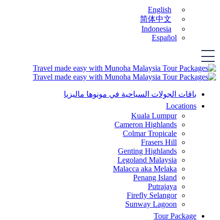
English
简体中文
Indonesia
Español
باقات الجولات السياحية في مونوها ماليزيا
Locations
Kuala Lumpur
Cameron Highlands
Colmar Tropicale
Frasers Hill
Genting Highlands
Legoland Malaysia
Malacca aka Melaka
Penang Island
Putrajaya
Firefly Selangor
Sunway Lagoon
Tour Package