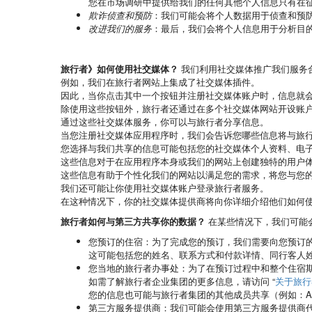
您在市场调研中提供给我们的任何其他个人信息只有在
欺诈侦查和预防
：我们可能会将个人数据用于侦查和预
改进我们的服务
：最后，我们会将个人信息用于分析目
旅行者》如何使用社交媒体？
我们利用社交媒体推广我们服务
例如，我们在旅行者网站上集成了社交媒体插件。
因此，当你点击其中一个按钮并注册社交媒体账户时，信息就
除使用这些按钮外，旅行者还通过在多个社交媒体网站开设账
通过这些社交媒体服务，你可以与旅行者分享信息。
当您注册社交媒体应用程序时，我们会告诉您哪些信息将与旅
您选择与我们共享的信息可能包括您的社交媒体个人资料、电
这些信息对于在应用程序本身或我们的网站上创建独特的用户
这些信息有助于个性化我们的网站以满足您的需求，将您与您
我们还可能让你使用社交媒体账户登录旅行者服务。
在这种情况下，你的社交媒体提供商将向你详细介绍他们如何
旅行者如何与第三方共享你的数据？
在某些情况下，我们可能
您预订的住宿
：为了完成您的预订，我们需要向您预订的服
这可能包括您的姓名、联系方式和付款详情、同行客人
您当地的旅行者办事处
：为了在预订过程中和整个住宿
如需了解旅行者企业集团的更多信息，请访问 “
关于旅行
您的信息也可能与旅行者集团的其他成员共享（例如：Agoda
第三方服务提供商
：我们可能会使用第三方服务提供商