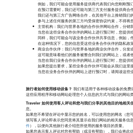
例如，我们可能会使用服务提供商代表我们向您刚刚预
在预订需要时，我们还可能与第三方支付服务提供商合
我们还与第三方广告网络合作，在其他平台上推销我们
参与上述任何服务的第三方均受保密协议约束，不得将
主管机构
：我们与世界各地的合作伙伴网站合作，分销我
当您在这些业务合作伙伴的网站上进行预订时，您提供
同样，我们可能会与该业务合作伙伴共享信息，例如，
在这种情况下，您的信息受这些业务合作伙伴的隐私政
商业合作伙伴
：我们与世界各地的商业伙伴合作，分发
这可能意味着他们的服务被整合到我们的网站上，或者
当您在我们业务合作伙伴的网站上进行预订时，您提供
如果您提出要求，某些业务合作伙伴可能会从我们这里
当您在业务合作伙伴的网站上进行预订时，请阅读这些
旅行者如何使用移动设备？
我们有适用于各种移动设备的免费
这些应用程序和移动网站处理您个人信息的方式与我们的网站
Traveler 如何使用客人评论和您与我们分享的其他目的地相关
息。
如果您不希望在评论中显示您的姓名，可以使用您的网名（您
填写客人评论即表示您同意将其显示在我们网站的相关服务信
件
），以便向其他旅行者介绍您所使用的服务项目的质量。
如果您表示客人评论对您有帮助（或没有帮助），我们会将此