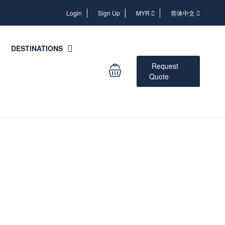
Login
Login
Sign Up
MYR
简体中文
DESTINATIONS
Request
Quote