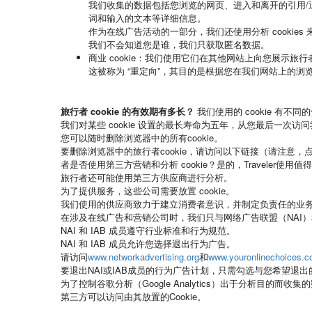
我们收集的数据包括您浏览的网页、进入和离开的引用
词和输入的文本等详细信息。
作为在线广告活动的一部分，我们还使用分析 cooki
我们不会知道您是谁，我们只获取匿名数据。
商业 cookie
：我们使用它们在其他网站上向您展示旅行
这被称为 “重定向”，其目的是根据您在我们网站上的
旅行者 cookie 的有效期有多长？
我们使用的 cookie 有不同
我们对某些 cookie 设置的最长寿命为五年，从您最后一次访
您可以随时删除浏览器中的所有cookie。
要删除浏览器中的旅行者cookie，请访问以下链接（请注意，点
者是否使用第三方营销和分析 cookie？
是的，Traveler使
旅行者还可能使用第三方供应商进行分析。
为了提供服务，这些公司需要放置 cookie。
我们使用的供应商致力于建立消费者意识，并制定负责任的业
在涉及在线广告和营销公司时，我们只与网络广告联盟（NAI）
NAI 和 IAB 成员遵守行业标准和行为规范。
NAI 和 IAB 成员允许您选择退出行为广告。
请访问
www.networkadvertising.org
和
www.youronlinechoices.
要退出NAI或IAB成员的行为广告计划，只需勾选与您希望退
为了控制谷歌分析（Google Analytics）出于分析目的而
第三方可以访问由其放置的Cookie。