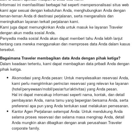
Informasi ini memfasilitasi berbagai hal seperti mempersonalisasi situs web
kami agar sesuai dengan kebutuhan Anda, menghubungkan Anda dengan
teman-teman Anda di destinasi perjalanan, serta menganalisis dan
meningkatkan layanan terkait perjalanan kami.
Kami juga dapat memungkinkan Anda untuk masuk ke layanan Traveler
dengan akun media sosial Anda.
Penyedia media sosial Anda akan dapat memberi tahu Anda lebih lanjut
tentang cara mereka menggunakan dan memproses data Anda dalam kasus
tersebut.
Bagaimana Traveler membagikan data Anda dengan pihak ketiga?
Dalam keadaan tertentu, kami dapat membagikan data pribadi Anda dengan
pihak ketiga.
Akomodasi yang Anda pesan
: Untuk menyelesaikan reservasi Anda,
kami perlu mengirimkan perincian reservasi yang relevan ke layanan
(hotel/penyewaan/mobil/pesiar/tur/aktivitas) yang Anda pesan.
Hal ini dapat mencakup informasi seperti nama, kontak, dan detail
pembayaran Anda, nama tamu yang bepergian bersama Anda, serta
preferensi apa pun yang Anda tentukan saat melakukan pemesanan.
Kantor Agen Perjalanan setempat Anda
: Untuk mendukung Anda
selama proses reservasi dan selama masa menginap Anda, detail
Anda mungkin akan dibagikan dengan anak perusahaan Traveler
corporate family.