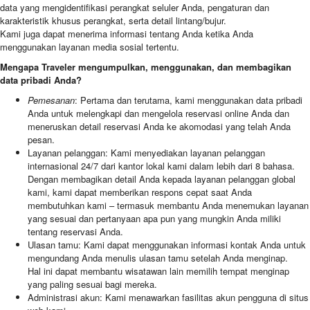
data yang mengidentifikasi perangkat seluler Anda, pengaturan dan
karakteristik khusus perangkat, serta detail lintang/bujur.
Kami juga dapat menerima informasi tentang Anda ketika Anda
menggunakan layanan media sosial tertentu.
Mengapa Traveler mengumpulkan, menggunakan, dan membagikan
data pribadi Anda?
Pemesanan
: Pertama dan terutama, kami menggunakan data pribadi
Anda untuk melengkapi dan mengelola reservasi online Anda dan
meneruskan detail reservasi Anda ke akomodasi yang telah Anda
pesan.
Layanan pelanggan
: Kami menyediakan layanan pelanggan
internasional 24/7 dari kantor lokal kami dalam lebih dari 8 bahasa.
Dengan membagikan detail Anda kepada layanan pelanggan global
kami, kami dapat memberikan respons cepat saat Anda
membutuhkan kami – termasuk membantu Anda menemukan layanan
yang sesuai dan pertanyaan apa pun yang mungkin Anda miliki
tentang reservasi Anda.
Ulasan tamu
: Kami dapat menggunakan informasi kontak Anda untuk
mengundang Anda menulis ulasan tamu setelah Anda menginap.
Hal ini dapat membantu wisatawan lain memilih tempat menginap
yang paling sesuai bagi mereka.
Administrasi akun
: Kami menawarkan fasilitas akun pengguna di situs