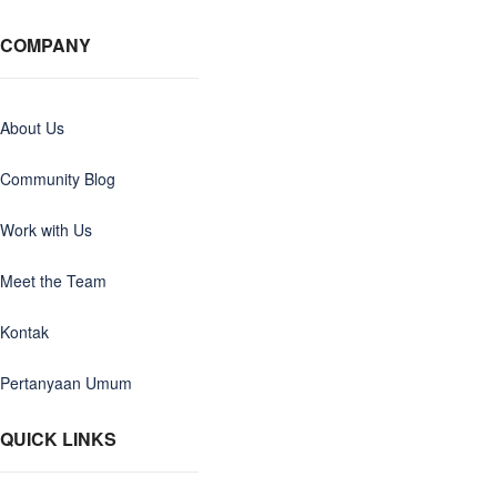
COMPANY
About Us
Community Blog
Work with Us
Meet the Team
Kontak
Pertanyaan Umum
QUICK LINKS