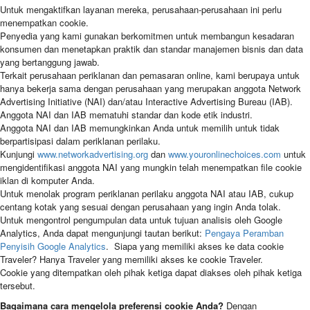
Untuk mengaktifkan layanan mereka, perusahaan-perusahaan ini perlu
menempatkan cookie.
Penyedia yang kami gunakan berkomitmen untuk membangun kesadaran
konsumen dan menetapkan praktik dan standar manajemen bisnis dan data
yang bertanggung jawab.
Terkait perusahaan periklanan dan pemasaran online, kami berupaya untuk
hanya bekerja sama dengan perusahaan yang merupakan anggota Network
Advertising Initiative (NAI) dan/atau Interactive Advertising Bureau (IAB).
Anggota NAI dan IAB mematuhi standar dan kode etik industri.
Anggota NAI dan IAB memungkinkan Anda untuk memilih untuk tidak
berpartisipasi dalam periklanan perilaku.
Kunjungi
www.networkadvertising.org
dan
www.youronlinechoices.com
untuk
mengidentifikasi anggota NAI yang mungkin telah menempatkan file cookie
iklan di komputer Anda.
Untuk menolak program periklanan perilaku anggota NAI atau IAB, cukup
centang kotak yang sesuai dengan perusahaan yang ingin Anda tolak.
Untuk mengontrol pengumpulan data untuk tujuan analisis oleh Google
Analytics, Anda dapat mengunjungi tautan berikut:
Pengaya Peramban
Penyisih Google Analytics
.
Siapa yang memiliki akses ke data cookie
Traveler?
Hanya Traveler yang memiliki akses ke cookie Traveler.
Cookie yang ditempatkan oleh pihak ketiga dapat diakses oleh pihak ketiga
tersebut.
Bagaimana cara mengelola preferensi cookie Anda?
Dengan