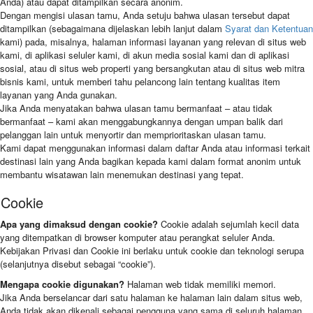
Anda) atau dapat ditampilkan secara anonim.
Dengan mengisi ulasan tamu, Anda setuju bahwa ulasan tersebut dapat
ditampilkan (sebagaimana dijelaskan lebih lanjut dalam
Syarat dan Ketentuan
kami) pada, misalnya, halaman informasi layanan yang relevan di situs web
kami, di aplikasi seluler kami, di akun media sosial kami dan di aplikasi
sosial, atau di situs web properti yang bersangkutan atau di situs web mitra
bisnis kami, untuk memberi tahu pelancong lain tentang kualitas item
layanan yang Anda gunakan.
Jika Anda menyatakan bahwa ulasan tamu bermanfaat – atau tidak
bermanfaat – kami akan menggabungkannya dengan umpan balik dari
pelanggan lain untuk menyortir dan memprioritaskan ulasan tamu.
Kami dapat menggunakan informasi dalam daftar Anda atau informasi terkait
destinasi lain yang Anda bagikan kepada kami dalam format anonim untuk
membantu wisatawan lain menemukan destinasi yang tepat.
Cookie
Apa yang dimaksud dengan cookie?
Cookie adalah sejumlah kecil data
yang ditempatkan di browser komputer atau perangkat seluler Anda.
Kebijakan Privasi dan Cookie ini berlaku untuk cookie dan teknologi serupa
(selanjutnya disebut sebagai “cookie”).
Mengapa cookie digunakan?
Halaman web tidak memiliki memori.
Jika Anda berselancar dari satu halaman ke halaman lain dalam situs web,
Anda tidak akan dikenali sebagai pengguna yang sama di seluruh halaman.