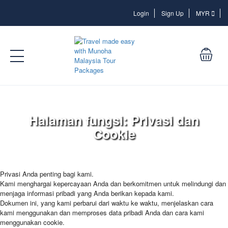
Login
Login
Sign Up
MYR
Halaman fungsi: Privasi dan
Cookie
Privasi Anda penting bagi kami.
Kami menghargai kepercayaan Anda dan berkomitmen untuk melindungi dan
menjaga informasi pribadi yang Anda berikan kepada kami.
Dokumen ini, yang kami perbarui dari waktu ke waktu, menjelaskan cara
kami menggunakan dan memproses data pribadi Anda dan cara kami
menggunakan cookie.