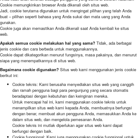
Cookie memungkinkan browser Anda dikenali oleh situs web.
Jadi, cookie terutama digunakan untuk mengingat pilihan yang telah Anda
buat – pilihan seperti bahasa yang Anda sukai dan mata uang yang Anda
gunakan.
Cookie juga akan memastikan Anda dikenali saat Anda kembali ke situs
web.
Apakah semua cookie melakukan hal yang sama?
Tidak, ada berbagai
jenis cookie dan cara berbeda untuk menggunakannya.
Cookie dapat dikategorikan menurut fungsinya, masa pakainya, dan menurut
siapa yang menempatkannya di situs web.
Bagaimana cookie digunakan?
Situs web kami menggunakan jenis cookie
berikut ini:
Cookie teknis
: Kami berusaha menyediakan situs web yang canggih
dan ramah pengguna bagi para pengunjung yang secara otomatis
beradaptasi dengan kebutuhan dan keinginan mereka.
Untuk mencapai hal ini, kami menggunakan cookie teknis untuk
menampilkan situs web kami kepada Anda, membuatnya berfungsi
dengan benar, membuat akun pengguna Anda, memasukkan Anda ke
dalam situs web, dan mengelola pemesanan Anda.
Cookie teknis ini mutlak diperlukan agar situs web kami dapat
berfungsi dengan baik.
Cookie fungsional
: Kami juga menggunakan cookie fungsional untuk