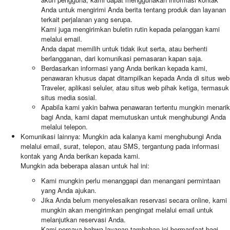
Anda untuk mengirimi Anda berita tentang produk dan layanan
terkait perjalanan yang serupa.
Kami juga mengirimkan buletin rutin kepada pelanggan kami
melalui email.
Anda dapat memilih untuk tidak ikut serta, atau berhenti
berlangganan, dari komunikasi pemasaran kapan saja.
Berdasarkan informasi yang Anda berikan kepada kami,
penawaran khusus dapat ditampilkan kepada Anda di situs web
Traveler, aplikasi seluler, atau situs web pihak ketiga, termasuk
situs media sosial.
Apabila kami yakin bahwa penawaran tertentu mungkin menarik
bagi Anda, kami dapat memutuskan untuk menghubungi Anda
melalui telepon.
Komunikasi lainnya
: Mungkin ada kalanya kami menghubungi Anda
melalui email, surat, telepon, atau SMS, tergantung pada informasi
kontak yang Anda berikan kepada kami.
Mungkin ada beberapa alasan untuk hal ini:
Kami mungkin perlu menanggapi dan menangani permintaan
yang Anda ajukan.
Jika Anda belum menyelesaikan reservasi secara online, kami
mungkin akan mengirimkan pengingat melalui email untuk
melanjutkan reservasi Anda.
Kami percaya bahwa layanan tambahan ini bermanfaat bagi