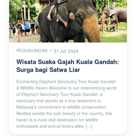
PEGUNUNGAN
31 Jul 2024
Wisata Suaka Gajah Kuala Gandah:
Surga bagi Satwa Liar
Enchanting Elephant Sanctuary Tour Kuala Gandah:
A Wildlife Haven Welcome to our mesmerizing world
of Elephant Sanctuary Tour Kuala Gandah, a
sanctuary that stands as a true testament to
Malaysia's commitment to wildlife conservation.
Nestled amidst the lush beauty of the country, this
haven is a must-visit destination for wildlife
enthusiasts and animal lovers alike. [...]