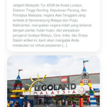
Jelajahi Malaysia: Tur 4D3N ke Kuala Lumpur,
Dataran Tinggi Genting, Kepulauan Penang, dan
Putrajaya Malaysia, negara Asia Tenggara yang
terletak di Semenanjung Malaya dan Pulau
Kalimantan, merupakan negara indah yang terkenal
dengan pantai, hutan hujan, dan perpaduan
pengaruh budaya Melayu, Cina, India, dan Eropa.
Dalam artikel ini, kami akan mengajak Anda
melakukan tur virtual perjalanan [...]