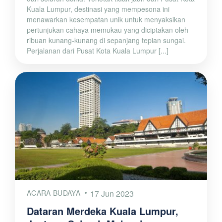
Kuala Lumpur, destinasi yang mempesona ini
menawarkan kesempatan unik untuk menyaksikan
pertunjukan cahaya memukau yang diciptakan oleh
ribuan kunang-kunang di sepanjang tepian sungai.
Perjalanan dari Pusat Kota Kuala Lumpur [...]
ACARA BUDAYA
17 Jun 2023
Dataran Merdeka Kuala Lumpur,