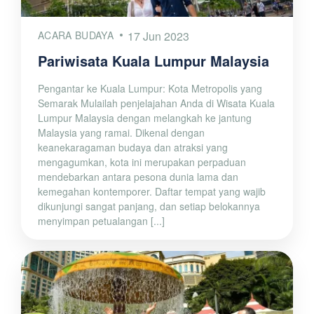
ACARA BUDAYA
17 Jun 2023
Pariwisata Kuala Lumpur Malaysia
Pengantar ke Kuala Lumpur: Kota Metropolis yang
Semarak Mulailah penjelajahan Anda di Wisata Kuala
Lumpur Malaysia dengan melangkah ke jantung
Malaysia yang ramai. Dikenal dengan
keanekaragaman budaya dan atraksi yang
mengagumkan, kota ini merupakan perpaduan
mendebarkan antara pesona dunia lama dan
kemegahan kontemporer. Daftar tempat yang wajib
dikunjungi sangat panjang, dan setiap belokannya
menyimpan petualangan [...]