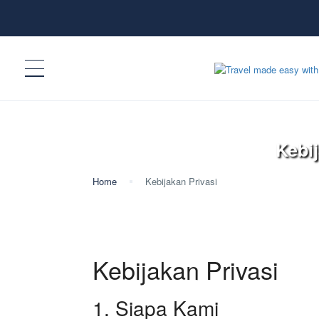
Kebij
Home
Kebijakan Privasi
Kebijakan Privasi
1. Siapa Kami