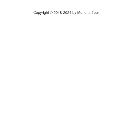
Copyright © 2018-2024 by Munoha Tour