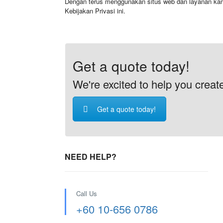
Dengan terus menggunakan situs web dan layanan kami
Kebijakan Privasi ini.
Get a quote today!
We're excited to help you create
Get a quote today!
NEED HELP?
Call Us
+60 10-656 0786