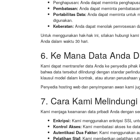
Penghapusan
:
Anda dapat meminta penghapusan 
Pembatasan:
Anda dapat meminta pembatasan 
Portabilitas Data:
Anda dapat meminta untuk m
digunakan.
Keberatan:
Anda dapat menolak pemrosesan data
Untuk menggunakan hak-hak ini, silakan hubungi kami
Anda dalam waktu 30 hari.
6. Ke Mana Data Anda Di
Kami dapat mentransfer data Anda ke penyedia pihak k
bahwa data tersebut dilindungi dengan standar perlind
klausul model dalam kontrak, atau aturan perusahaan 
Penyedia hosting web dan penyimpanan awan kami juga
7. Cara Kami Melindungi
Kami menjaga keamanan data pribadi Anda dengan seri
Enkripsi:
Kami menggunakan enkripsi SSL untuk
Kontrol Akses:
Kami membatasi akses ke data
Autentikasi Dua Faktor:
Kami menggunakan aute
Pelatihan Staf:
Kami memberikan pelatihan rutin