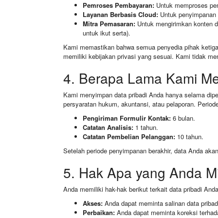
Pemroses Pembayaran:
Untuk memproses pe
Layanan Berbasis Cloud:
Untuk penyimpanan d
Mitra Pemasaran:
Untuk mengirimkan konten da
untuk ikut serta).
Kami memastikan bahwa semua penyedia pihak ketiga
memiliki kebijakan privasi yang sesuai. Kami tidak m
4. Berapa Lama Kami M
Kami menyimpan data pribadi Anda hanya selama dipe
persyaratan hukum, akuntansi, atau pelaporan. Period
Pengiriman Formulir Kontak:
6 bulan.
Catatan Analisis:
1 tahun.
Catatan Pembelian Pelanggan:
10 tahun.
Setelah periode penyimpanan berakhir, data Anda aka
5. Hak Apa yang Anda Mi
Anda memiliki hak-hak berikut terkait data pribadi Anda
Akses:
Anda dapat meminta salinan data pribad
Perbaikan:
Anda dapat meminta koreksi terhadap