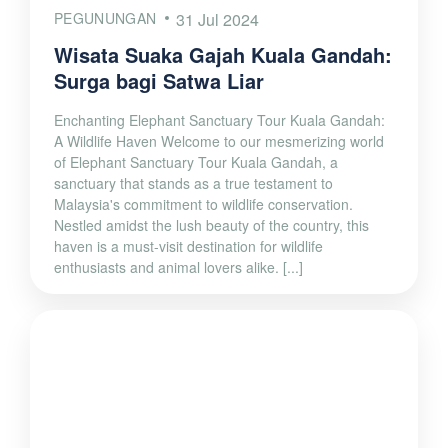
PEGUNUNGAN
31 Jul 2024
Wisata Suaka Gajah Kuala Gandah:
Surga bagi Satwa Liar
Enchanting Elephant Sanctuary Tour Kuala Gandah:
A Wildlife Haven Welcome to our mesmerizing world
of Elephant Sanctuary Tour Kuala Gandah, a
sanctuary that stands as a true testament to
Malaysia's commitment to wildlife conservation.
Nestled amidst the lush beauty of the country, this
haven is a must-visit destination for wildlife
enthusiasts and animal lovers alike. [...]