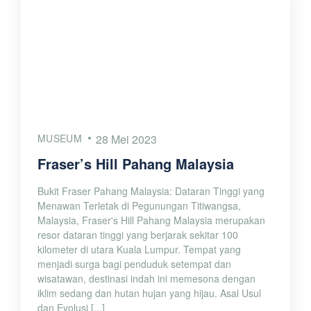
MUSEUM
28 Mei 2023
Fraser’s Hill Pahang Malaysia
Bukit Fraser Pahang Malaysia: Dataran Tinggi yang
Menawan Terletak di Pegunungan Titiwangsa,
Malaysia, Fraser's Hill Pahang Malaysia merupakan
resor dataran tinggi yang berjarak sekitar 100
kilometer di utara Kuala Lumpur. Tempat yang
menjadi surga bagi penduduk setempat dan
wisatawan, destinasi indah ini memesona dengan
iklim sedang dan hutan hujan yang hijau. Asal Usul
dan Evolusi [...]