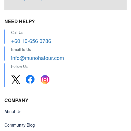
NEED HELP?
Call Us
+60 10-656 0786
Email to Us
info@munohatour.com
Follow Us
COMPANY
About Us
Community Blog