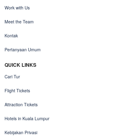
Work with Us
Meet the Team
Kontak
Pertanyaan Umum
QUICK LINKS
Cari Tur
Flight Tickets
Attraction Tickets
Hotels in Kuala Lumpur
Kebijakan Privasi