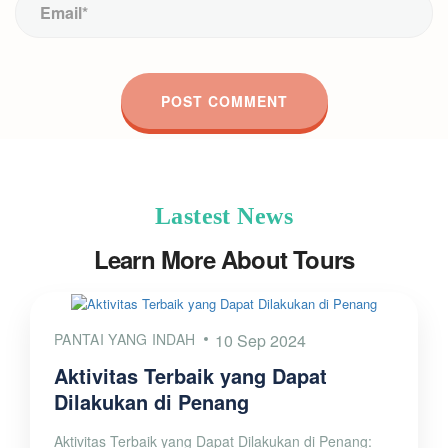
Lastest News
Learn More About Tours
PANTAI YANG INDAH
10 Sep 2024
Aktivitas Terbaik yang Dapat
Dilakukan di Penang
Aktivitas Terbaik yang Dapat Dilakukan di Penang: