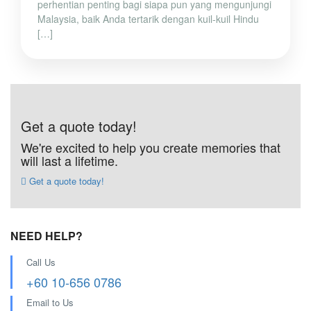
perhentian penting bagi siapa pun yang mengunjungi
Malaysia, baik Anda tertarik dengan kuil-kuil Hindu
[…]
Get a quote today!
We're excited to help you create memories that
will last a lifetime.
Get a quote today!
NEED HELP?
Call Us
+60 10-656 0786
Email to Us