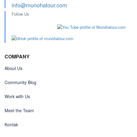
info@munohatour.com
Follow Us
COMPANY
About Us
Community Blog
Work with Us
Meet the Team
Kontak