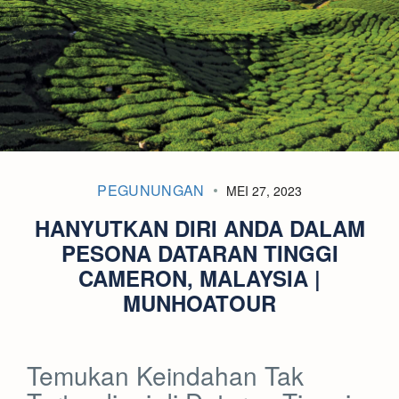
PEGUNUNGAN
MEI 27, 2023
HANYUTKAN DIRI ANDA DALAM
PESONA DATARAN TINGGI
CAMERON, MALAYSIA |
MUNHOATOUR
Temukan Keindahan Tak