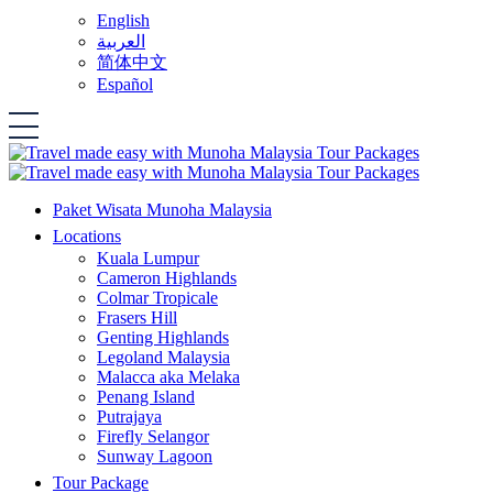
English
العربية
简体中文
Español
Paket Wisata Munoha Malaysia
Locations
Kuala Lumpur
Cameron Highlands
Colmar Tropicale
Frasers Hill
Genting Highlands
Legoland Malaysia
Malacca aka Melaka
Penang Island
Putrajaya
Firefly Selangor
Sunway Lagoon
Tour Package