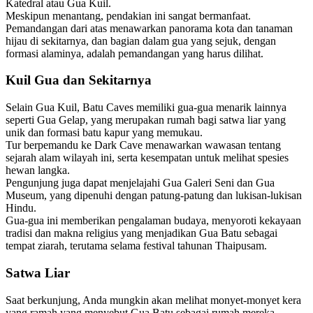
Katedral atau Gua Kuil.
Meskipun menantang, pendakian ini sangat bermanfaat.
Pemandangan dari atas menawarkan panorama kota dan tanaman
hijau di sekitarnya, dan bagian dalam gua yang sejuk, dengan
formasi alaminya, adalah pemandangan yang harus dilihat.
Kuil Gua dan Sekitarnya
Selain Gua Kuil, Batu Caves memiliki gua-gua menarik lainnya
seperti Gua Gelap, yang merupakan rumah bagi satwa liar yang
unik dan formasi batu kapur yang memukau.
Tur berpemandu ke Dark Cave menawarkan wawasan tentang
sejarah alam wilayah ini, serta kesempatan untuk melihat spesies
hewan langka.
Pengunjung juga dapat menjelajahi Gua Galeri Seni dan Gua
Museum, yang dipenuhi dengan patung-patung dan lukisan-lukisan
Hindu.
Gua-gua ini memberikan pengalaman budaya, menyoroti kekayaan
tradisi dan makna religius yang menjadikan Gua Batu sebagai
tempat ziarah, terutama selama festival tahunan Thaipusam.
Satwa Liar
Saat berkunjung, Anda mungkin akan melihat monyet-monyet kera
yang ramah yang menyebut Gua Batu sebagai rumah mereka.