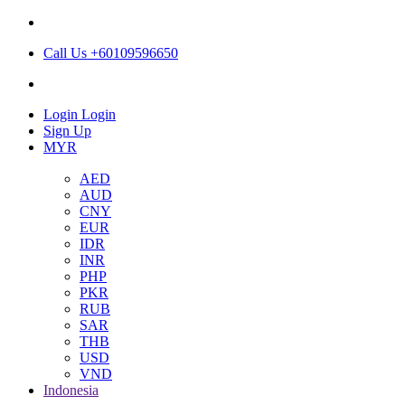
Call Us +60109596650
Login
Login
Sign Up
MYR
AED
AUD
CNY
EUR
IDR
INR
PHP
PKR
RUB
SAR
THB
USD
VND
Indonesia