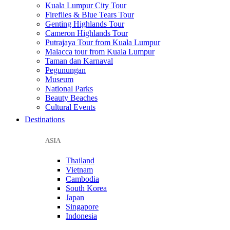
Kuala Lumpur City Tour
Fireflies & Blue Tears Tour
Genting Highlands Tour
Cameron Highlands Tour
Putrajaya Tour from Kuala Lumpur
Malacca tour from Kuala Lumpur
Taman dan Karnaval
Pegunungan
Museum
National Parks
Beauty Beaches
Cultural Events
Destinations
ASIA
Thailand
Vietnam
Cambodia
South Korea
Japan
Singapore
Indonesia