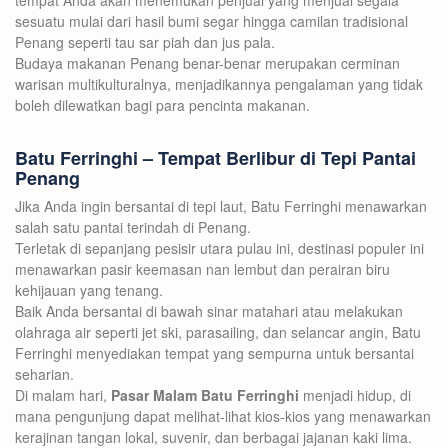
tempat Anda akan menemukan penjual yang menjual segala
sesuatu mulai dari hasil bumi segar hingga camilan tradisional
Penang seperti tau sar piah dan jus pala.
Budaya makanan Penang benar-benar merupakan cerminan
warisan multikulturalnya, menjadikannya pengalaman yang tidak
boleh dilewatkan bagi para pencinta makanan.
Batu Ferringhi – Tempat Berlibur di Tepi Pantai
Penang
Jika Anda ingin bersantai di tepi laut, Batu Ferringhi menawarkan
salah satu pantai terindah di Penang.
Terletak di sepanjang pesisir utara pulau ini, destinasi populer ini
menawarkan pasir keemasan nan lembut dan perairan biru
kehijauan yang tenang.
Baik Anda bersantai di bawah sinar matahari atau melakukan
olahraga air seperti jet ski, parasailing, dan selancar angin, Batu
Ferringhi menyediakan tempat yang sempurna untuk bersantai
seharian.
Di malam hari,
Pasar Malam Batu Ferringhi
menjadi hidup, di
mana pengunjung dapat melihat-lihat kios-kios yang menawarkan
kerajinan tangan lokal, suvenir, dan berbagai jajanan kaki lima.