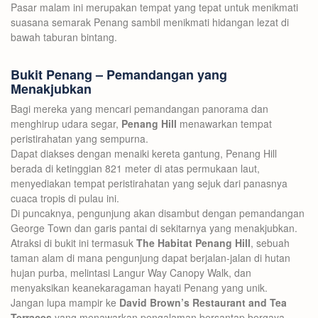
Pasar malam ini merupakan tempat yang tepat untuk menikmati
suasana semarak Penang sambil menikmati hidangan lezat di
bawah taburan bintang.
Bukit Penang – Pemandangan yang
Menakjubkan
Bagi mereka yang mencari pemandangan panorama dan
menghirup udara segar,
Penang Hill
menawarkan tempat
peristirahatan yang sempurna.
Dapat diakses dengan menaiki kereta gantung, Penang Hill
berada di ketinggian 821 meter di atas permukaan laut,
menyediakan tempat peristirahatan yang sejuk dari panasnya
cuaca tropis di pulau ini.
Di puncaknya, pengunjung akan disambut dengan pemandangan
George Town dan garis pantai di sekitarnya yang menakjubkan.
Atraksi di bukit ini termasuk
The Habitat Penang Hill
, sebuah
taman alam di mana pengunjung dapat berjalan-jalan di hutan
hujan purba, melintasi Langur Way Canopy Walk, dan
menyaksikan keanekaragaman hayati Penang yang unik.
Jangan lupa mampir ke
David Brown’s Restaurant and Tea
Terraces
yang menawarkan pengalaman bersantap bergaya