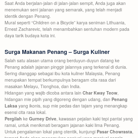
Saat Anda berjalan-jalan di jalan-jalan sempit, Anda juga akan
menemukan seni jalanan yang semarak, yang telah menjadi
identik dengan Penang.
Mural seperti “Children on a Bicycle” karya seniman Lithuania,
Ernest Zacharevic, telah menambahkan sentuhan modern pada
daya tarik budaya kota ini.
Surga Makanan Penang – Surga Kuliner
Salah satu alasan utama orang berduyun-duyun datang ke
Penang adalah jajanan pinggir jalannya yang terkenal di dunia.
Sering dianggap sebagai ibu kota kuliner Malaysia, Penang
merupakan tempat berkumpulnya beragam cita rasa dari
masakan Melayu, Tionghoa, dan India.
Hidangan yang wajib dicoba antara lain
Char Kway Teow
,
hidangan mie pipih yang digoreng dengan udang, dan
Penang
Laksa
yang ikonis, sup mie pedas dan tajam yang menangkap
esensi cita rasa lokal.
Pergilah
ke
Gurney Drive
, kawasan pejalan kaki tepi pantai yang
ramai, untuk menikmati beragam jajanan kaki lima Penang.
Untuk pengalaman lokal yang otentik, kunjungi
Pasar Chowrasta
,