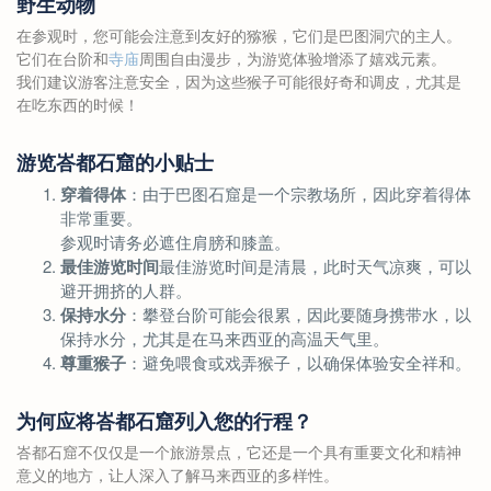
野生动物
在参观时，您可能会注意到友好的猕猴，它们是巴图洞穴的主人。
它们在台阶和
寺庙
周围自由漫步，为游览体验增添了嬉戏元素。
我们建议游客注意安全，因为这些猴子可能很好奇和调皮，尤其是
在吃东西的时候！
游览峇都石窟的小贴士
穿着得体
：由于巴图石窟是一个宗教场所，因此穿着得体
非常重要。
参观时请务必遮住肩膀和膝盖。
最佳游览时间
最佳游览时间是清晨，此时天气凉爽，可以
避开拥挤的人群。
保持水分
：攀登台阶可能会很累，因此要随身携带水，以
保持水分，尤其是在马来西亚的高温天气里。
尊重猴子
：避免喂食或戏弄猴子，以确保体验安全祥和。
为何应将峇都石窟列入您的行程？
峇都石窟不仅仅是一个旅游景点，它还是一个具有重要文化和精神
意义的地方，让人深入了解马来西亚的多样性。