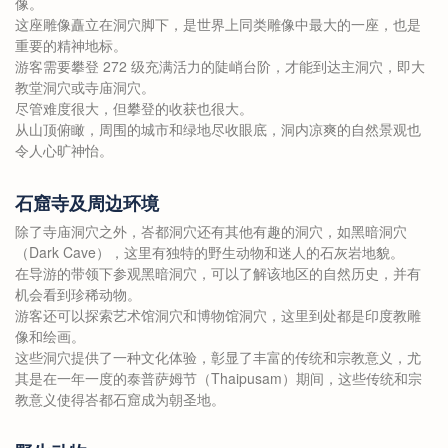
像。
这座雕像矗立在洞穴脚下，是世界上同类雕像中最大的一座，也是
重要的精神地标。
游客需要攀登 272 级充满活力的陡峭台阶，才能到达主洞穴，即大
教堂洞穴或寺庙洞穴。
尽管难度很大，但攀登的收获也很大。
从山顶俯瞰，周围的城市和绿地尽收眼底，洞内凉爽的自然景观也
令人心旷神怡。
石窟寺及周边环境
除了寺庙洞穴之外，峇都洞穴还有其他有趣的洞穴，如黑暗洞穴
（Dark Cave），这里有独特的野生动物和迷人的石灰岩地貌。
在导游的带领下参观黑暗洞穴，可以了解该地区的自然历史，并有
机会看到珍稀动物。
游客还可以探索艺术馆洞穴和博物馆洞穴，这里到处都是印度教雕
像和绘画。
这些洞穴提供了一种文化体验，彰显了丰富的传统和宗教意义，尤
其是在一年一度的泰普萨姆节（Thaipusam）期间，这些传统和宗
教意义使得峇都石窟成为朝圣地。