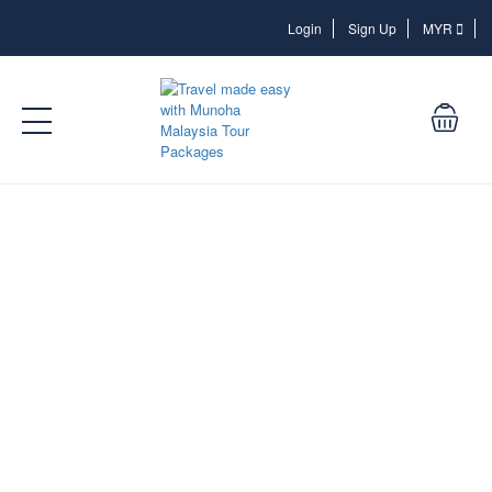
Login
Login
Sign Up
MYR